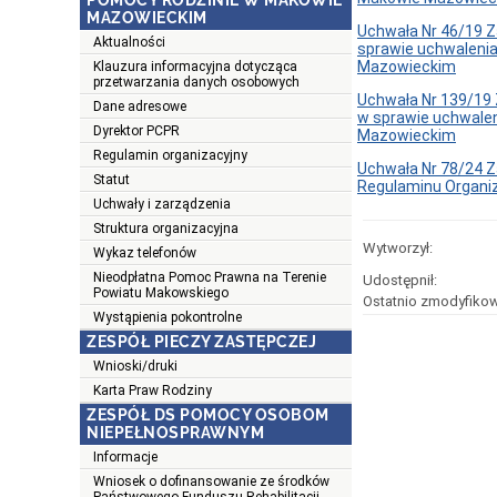
POMOCY RODZINIE W MAKOWIE
MAZOWIECKIM
Uchwała Nr 46/19 Z
Aktualności
sprawie uchwaleni
Mazowieckim
Klauzura informacyjna dotycząca
przetwarzania danych osobowych
Uchwała Nr 139/19 
Dane adresowe
w sprawie uchwale
Dyrektor PCPR
Mazowieckim
Regulamin organizacyjny
Uchwała Nr 78/24 Z
Statut
Regulaminu Organi
Uchwały i zarządzenia
Struktura organizacyjna
Wytworzył:
Wykaz telefonów
Nieodpłatna Pomoc Prawna na Terenie
Udostępnił:
Powiatu Makowskiego
Ostatnio zmodyfikow
Wystąpienia pokontrolne
ZESPÓŁ PIECZY ZASTĘPCZEJ
Wnioski/druki
Karta Praw Rodziny
ZESPÓŁ DS POMOCY OSOBOM
NIEPEŁNOSPRAWNYM
Informacje
Wniosek o dofinansowanie ze środków