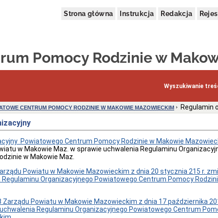
Strona główna
Instrukcja
Redakcja
Rejes
trum Pomocy Rodzinie w Makow
Wyszukiwanie treśc
Regulamin o
ATOWE CENTRUM POMOCY RODZINIE W MAKOWIE MAZOWIECKIM
izacyjny
acyjny Powiatowego Centrum Pomocy Rodzinie w Makowie Mazowiec
wiatu w Makowie Maz. w sprawie uchwalenia Regulaminu Organizacy
dzinie w Makowie Maz.
arządu Powiatu w Makowie Mazowieckim z dnia 20 stycznia 215 r. zm
a Regulaminu Organizacyjnego Powiatowego Centrum Pomocy Rodzin
 Zarządu Powiatu w Makowie Mazowieckim z dnia 17 października 201
 uchwalenia Regulaminu Organizacyjnego Powiatowego Centrum Pomo
kim