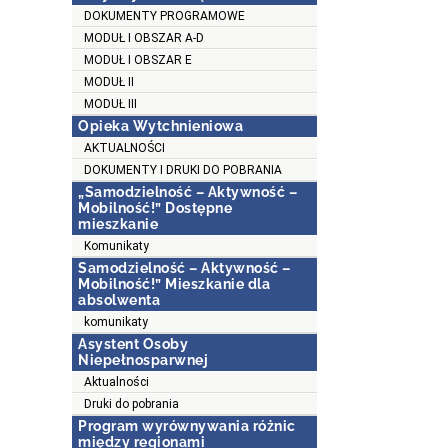
DOKUMENTY PROGRAMOWE
MODUŁ I OBSZAR A-D
MODUŁ I OBSZAR E
MODUŁ II
MODUŁ III
Opieka Wytchnieniowa
AKTUALNOŚCI
DOKUMENTY I DRUKI DO POBRANIA
„Samodzielność – Aktywność –
Mobilność!” Dostępne
mieszkanie
Komunikaty
Samodzielność – Aktywność –
Mobilność!” Mieszkanie dla
absolwenta
komunikaty
Asystent Osoby
Niepełnosparwnej
Aktualności
Druki do pobrania
Program wyrównywania różnic
między regionami