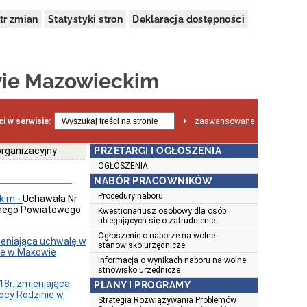
tr zmian
Statystyki stron
Deklaracja dostępności
ie Mazowieckim
i w serwisie:
zaawansowane
rganizacyjny
PRZETARGI I OGŁOSZENIA
OGŁOSZENIA
NABÓR PRACOWNIKÓW
Procedury naboru
kim -
Uchawała Nr
jnego Powiatowego
Kwestionariusz osobowy dla osób
ubiegających się o zatrudnienie
Ogłoszenie o naborze na wolne
ieniająca uchwałę w
stanowisko urzędnicze
ie w Makowie
Informacja o wynikach naboru na wolne
stnowisko urzednicze
8r. zmieniająca
PLANY I PROGRAMY
cy Rodzinie w
Strategia Rozwiązywania Problemów