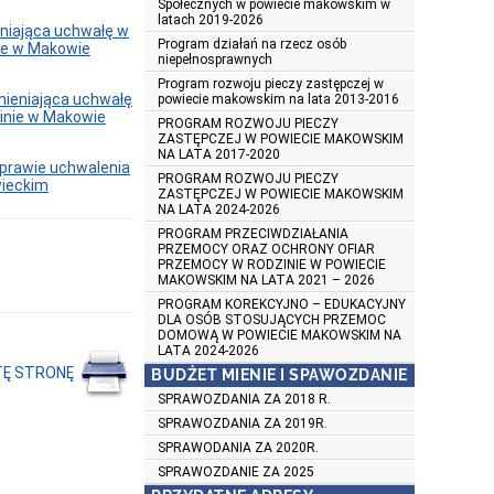
Społecznych w powiecie makowskim w
latach 2019-2026
niająca uchwałę w
Program działań na rzecz osób
ie w Makowie
niepełnosprawnych
Program rozwoju pieczy zastępczej w
mieniająca uchwałę
powiecie makowskim na lata 2013-2016
inie w Makowie
PROGRAM ROZWOJU PIECZY
ZASTĘPCZEJ W POWIECIE MAKOWSKIM
NA LATA 2017-2020
sprawie uchwalenia
PROGRAM ROZWOJU PIECZY
ieckim
ZASTĘPCZEJ W POWIECIE MAKOWSKIM
NA LATA 2024-2026
PROGRAM PRZECIWDZIAŁANIA
PRZEMOCY ORAZ OCHRONY OFIAR
PRZEMOCY W RODZINIE W POWIECIE
MAKOWSKIM NA LATA 2021 – 2026
PROGRAM KOREKCYJNO – EDUKACYJNY
DLA OSÓB STOSUJĄCYCH PRZEMOC
DOMOWĄ W POWIECIE MAKOWSKIM NA
LATA 2024-2026
TĘ STRONĘ
BUDŻET MIENIE I SPAWOZDANIE
SPRAWOZDANIA ZA 2018 R.
SPRAWOZDANIA ZA 2019R.
SPRAWODANIA ZA 2020R.
SPRAWOZDANIE ZA 2025