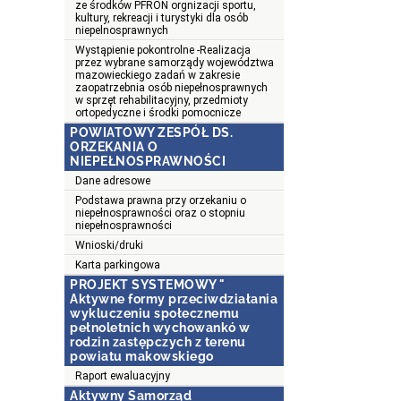
ze środków PFRON orgnizacji sportu,
kultury, rekreacji i turystyki dla osób
niepelnosprawnych
Wystąpienie pokontrolne -Realizacja
przez wybrane samorządy województwa
mazowieckiego zadań w zakresie
zaopatrzebnia osób niepełnosprawnych
w sprzęt rehabilitacyjny, przedmioty
ortopedyczne i środki pomocnicze
POWIATOWY ZESPÓŁ DS.
ORZEKANIA O
NIEPEŁNOSPRAWNOŚCI
Dane adresowe
Podstawa prawna przy orzekaniu o
niepełnosprawności oraz o stopniu
niepełnosprawności
Wnioski/druki
Karta parkingowa
PROJEKT SYSTEMOWY "
Aktywne formy przeciwdziałania
wykluczeniu społecznemu
pełnoletnich wychowankó w
rodzin zastępczych z terenu
powiatu makowskiego
Raport ewaluacyjny
Aktywny Samorząd