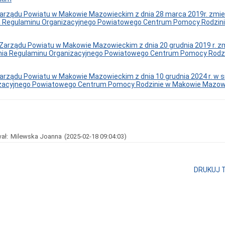
arządu Powiatu w Makowie Mazowieckim z dnia 28 marca 2019r. zmie
a Regulaminu Organizacyjnego Powiatowego Centrum Pomocy Rodzin
Zarządu Powiatu w Makowie Mazowieckim z dnia 20 grudnia 2019 r. z
nia Regulaminu Organizacyjnego Powiatowego Centrum Pomocy Rodz
arządu Powiatu w Makowie Mazowieckim z dnia 10 grudnia 2024 r. w 
zacyjnego Powiatowego Centrum Pomocy Rodzinie w Makowie Mazow
ał:
Milewska Joanna
(2025-02-18 09:04:03)
DRUKUJ 