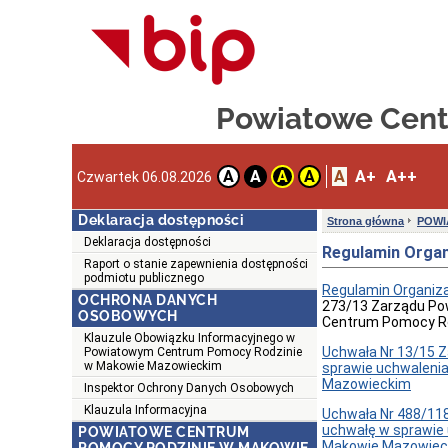
Powiatowe Cen
A
A+
A++
A
A
A
A
Czwartek 06.08.2026
Deklaracja dostępności
Strona główna
POWI
Deklaracja dostępności
Regulamin Organ
Raport o stanie zapewnienia dostępności
podmiotu publicznego
Regulamin Organiz
OCHRONA DANYCH
273/13 Zarządu Po
OSOBOWYCH
Centrum Pomocy Ro
Klauzule Obowiązku Informacyjnego w
Uchwała Nr 13/15 Z
Powiatowym Centrum Pomocy Rodzinie
w Makowie Mazowieckim
sprawie uchwaleni
Mazowieckim
Inspektor Ochrony Danych Osobowych
Klauzula Informacyjna
Uchwała Nr 488/118
uchwałę w sprawie
POWIATOWE CENTRUM
Makowie Mazowiec